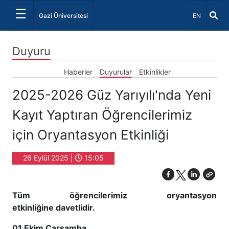
☰
Dil Seçiniz 
Gazi Üniversitesi
EN
Duyuru
Haberler
Duyurular
Etkinlikler
2025-2026 Güz Yarıyılı'nda Yeni
Kayıt Yaptıran Öğrencilerimiz
için Oryantasyon Etkinliği
26 Eylül 2025 |
15:05
Tüm öğrencilerimiz oryantasyon
etkinliğine davetlidir.
01 Ekim Çarşamba