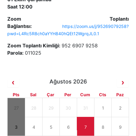
Saat 12:00
Zoom Toplantı
Bağlantısı:
https://zoom.us/j/95269079258?
pwd=L4Rc5R8ch0aYYH840hQEt12WgrqJL0.1
Zoom Toplantı Kimliği:
952 6907 9258
Parola:
011025
Ağustos 2026
Pts
Sal
Çar
Per
Cum
Cts
Paz
27
28
29
30
31
1
2
3
4
5
6
7
8
9