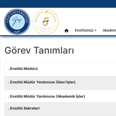
gazi.edu.tr
Ana Menü
Enstitümüz
Akademi
Anasayfa
Görev Tanımları
.
Enstitü Müdürü
.
Enstitü Müdür Yardımcısı (İdari İşler)
.
Enstitü Müdür Yardımcısı (Akademik İşler)
.
Enstitü Sekreteri