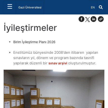
☰
Dil Seçiniz 
Gazi Üniversitesi
EN
İyileştirmeler
Birim İyileştirme Planı 2026
Enstitümüz bünyesinde 2008'den itibaren yapılan
sınavların yıl, dönem ve program bazında tasnifi
yapılarak düzenli bir
oluşturulmuştur.
sınav arşivi