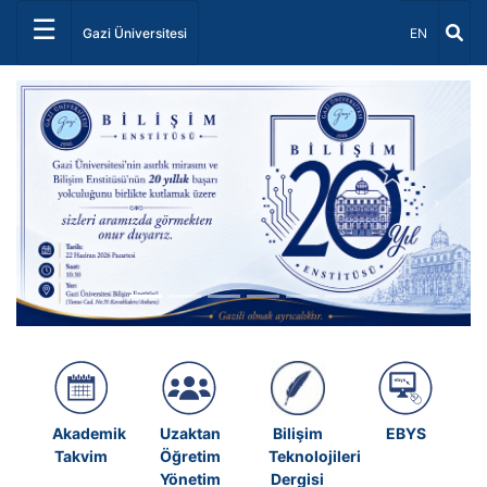
☰
Dil Seçiniz 
Gazi Üniversitesi
EN
Önceki
Sonrak
Akademik
Uzaktan
Bilişim
EBYS
Takvim
Öğretim
Teknolojileri
Yönetim
Dergisi