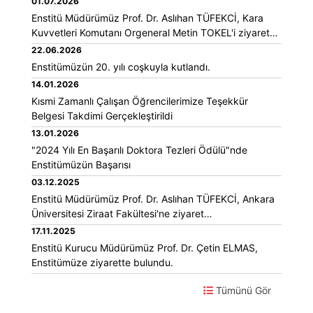
01.07.2026
Enstitü Müdürümüz Prof. Dr. Aslıhan TÜFEKCİ, Kara
Kuvvetleri Komutanı Orgeneral Metin TOKEL'i ziyaret
etti.
22.06.2026
Enstitümüzün 20. yılı coşkuyla kutlandı.
14.01.2026
Kısmi Zamanlı Çalışan Öğrencilerimize Teşekkür
Belgesi Takdimi Gerçekleştirildi
13.01.2026
"2024 Yılı En Başarılı Doktora Tezleri Ödülü"nde
Enstitümüzün Başarısı
03.12.2025
Enstitü Müdürümüz Prof. Dr. Aslıhan TÜFEKCİ, Ankara
Üniversitesi Ziraat Fakültesi'ne ziyaret
gerçekleştirmiştir.
17.11.2025
Enstitü Kurucu Müdürümüz Prof. Dr. Çetin ELMAS,
Enstitümüze ziyarette bulundu.
Tümünü Gör